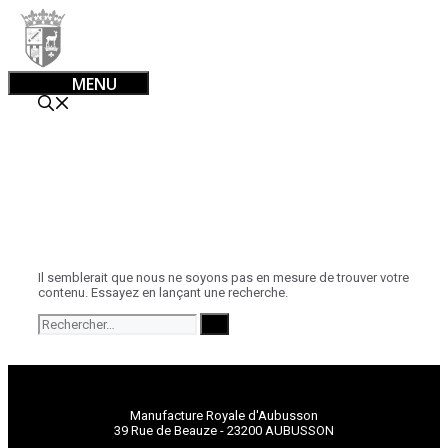
Aller
au
contenu
MENU
rien de trouvé
Il semblerait que nous ne soyons pas en mesure de trouver votre
contenu. Essayez en lançant une recherche.
Rechercher :
Manufacture Royale d'Aubusson
39 Rue de Beauze - 23200 AUBUSSON