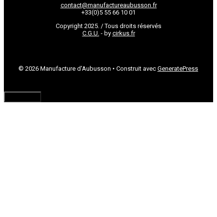
contact@manufactureaubusson.fr
+33(0)5 55 66 10 01
Copyright 2025. / Tous droits réservés
C.G.U.
- by
cirkus.fr
© 2026 Manufacture d'Aubusson
• Construit avec
GeneratePress
Fermer